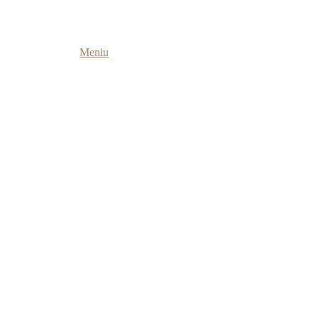
Metų Laikai
Istorija
Meniu
Pobūvių Salė
Kontaktai
LT